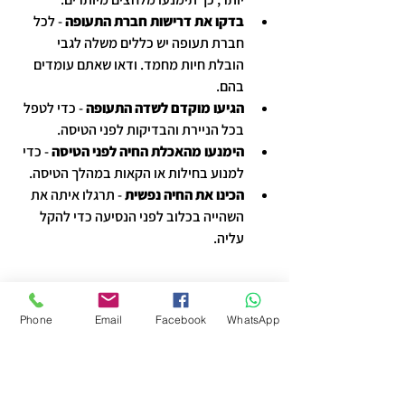
בדקו את דרישות חברת התעופה
 - לכל 
חברת תעופה יש כללים משלה לגבי 
הובלת חיות מחמד. ודאו שאתם עומדים 
בהם.
הגיעו מוקדם לשדה התעופה
 - כדי לטפל 
בכל הניירת והבדיקות לפני הטיסה.
הימנעו מהאכלת החיה לפני הטיסה
 - כדי 
למנוע בחילות או הקאות במהלך הטיסה.
הכינו את החיה נפשית
 - תרגלו איתה את 
השהייה בכלוב לפני הנסיעה כדי להקל 
עליה.
איך להיערך לכניסה למדינה 
Phone
Email
Facebook
WhatsApp
היעד עם חיית המחמד?
כשמגיעים ליעד, חשוב לדעת מה מצפה לכם 