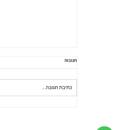
תגובות
כתיבת תגובה...
טיסה עם כלב או חתול לתאילנד:
המדריך המלא לבעלי חיים