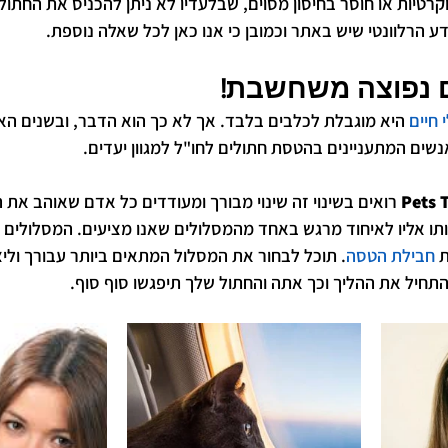
רטיות או חוסר בחיסון מסוים, שבלעדיו לא ניתן להכניס את החתול
 הרלוונטי שיש באתר וכמובן כי אנו כאן לכל שאלה נוספת. 
 נפוצה משחשבת!
חיים
 היא מוגבלת לכלבים בלבד. אך לא כך הוא הדבר, ובשנים האח
שים המתעניינים בהטסת חתולים לחו"ל למגוון יעדים. 
Pets T
 רואים בשינוי זה שינוי מבורך ומעודדים כל אדם שאוהב את ה
אותו אליו לאיחוד מרגש באחד מהמסלולים שאנו מציעים. המסלולים ה
ת 
חבילת הטסה
. תוכל לבחור את המסלול המתאים ביותר עבורך וליצ
חיל את ההליך וכך אתה והחתול שלך תיפגשו סוף סוף.